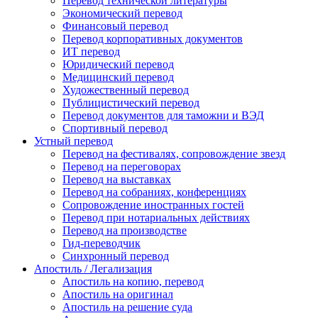
Перевод технической литературы
Экономический перевод
Финансовый перевод
Перевод корпоративных документов
ИТ перевод
Юридический перевод
Медицинский перевод
Художественный перевод
Публицистический перевод
Перевод документов для таможни и ВЭД
Спортивный перевод
Устный перевод
Перевод на фестивалях, сопровождение звезд
Перевод на переговорах
Перевод на выставках
Перевод на собраниях, конференциях
Сопровождение иностранных гостей
Перевод при нотариальных действиях
Перевод на производстве
Гид-переводчик
Синхронный перевод
Апостиль / Легализация
Апостиль на копию, перевод
Апостиль на оригинал
Апостиль на решение суда