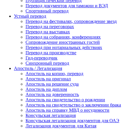
Публицистический перевод
Перевод документов для таможни и ВЭД
Спортивный перевод
Устный перевод
Перевод на фестивалях, сопровождение звезд
Перевод на переговорах
Перевод на выставках
Перевод на собраниях, конференциях
Сопровождение иностранных гостей
Перевод при нотариальных действиях
Перевод на производстве
Гид-переводчик
Синхронный перевод
Апостиль / Легализация
Апостиль на копию, перевод
Апостиль на оригинал
Апостиль на решение суда
Апостиль на диплом
Апостиль на доверенность
Апостиль на свидетельство о рождении
Апостиль на свидетельство о заключении брака
Апостиль на справку МВД о несудимости
Консульская легализация
Консульская легализация документов для ОАЭ
Легализация документов для Китая