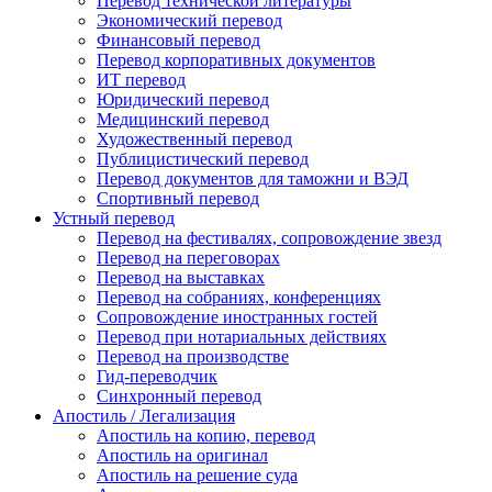
Перевод технической литературы
Экономический перевод
Финансовый перевод
Перевод корпоративных документов
ИТ перевод
Юридический перевод
Медицинский перевод
Художественный перевод
Публицистический перевод
Перевод документов для таможни и ВЭД
Спортивный перевод
Устный перевод
Перевод на фестивалях, сопровождение звезд
Перевод на переговорах
Перевод на выставках
Перевод на собраниях, конференциях
Сопровождение иностранных гостей
Перевод при нотариальных действиях
Перевод на производстве
Гид-переводчик
Синхронный перевод
Апостиль / Легализация
Апостиль на копию, перевод
Апостиль на оригинал
Апостиль на решение суда