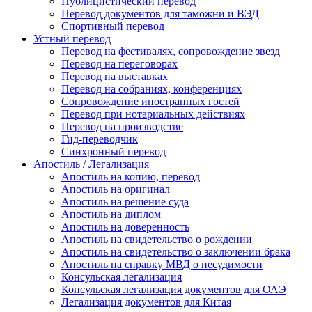
Публицистический перевод
Перевод документов для таможни и ВЭД
Спортивный перевод
Устный перевод
Перевод на фестивалях, сопровождение звезд
Перевод на переговорах
Перевод на выставках
Перевод на собраниях, конференциях
Сопровождение иностранных гостей
Перевод при нотариальных действиях
Перевод на производстве
Гид-переводчик
Синхронный перевод
Апостиль / Легализация
Апостиль на копию, перевод
Апостиль на оригинал
Апостиль на решение суда
Апостиль на диплом
Апостиль на доверенность
Апостиль на свидетельство о рождении
Апостиль на свидетельство о заключении брака
Апостиль на справку МВД о несудимости
Консульская легализация
Консульская легализация документов для ОАЭ
Легализация документов для Китая